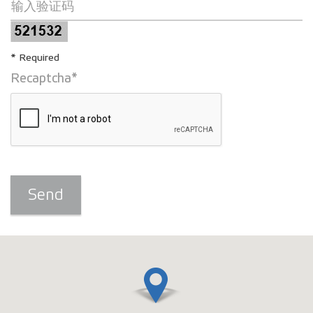
输入验证码
* Required
Recaptcha*
Send